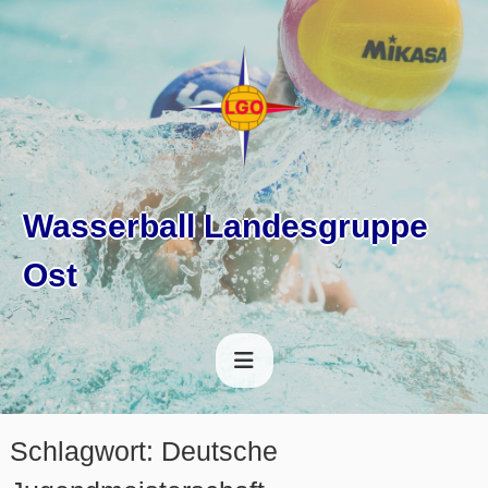
Z
u
m
I
n
h
a
l
Wasserball Landesgruppe
t
s
Ost
p
r
i
n
g
e
n
Schlagwort:
Deutsche