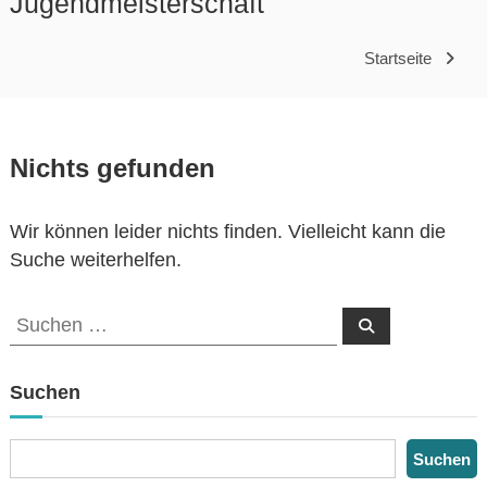
Jugendmeisterschaft
Startseite
Nichts gefunden
Wir können leider nichts finden. Vielleicht kann die
Suche weiterhelfen.
S
S
u
u
c
h
c
e
Suchen
n
h
e
S
Suchen
n
u