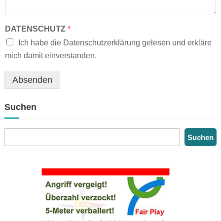
DATENSCHUTZ
*
Ich habe die Datenschutzerklärung gelesen und erkläre
mich damit einverstanden.
Absenden
Suchen
S
Suchen
u
c
h
e
n